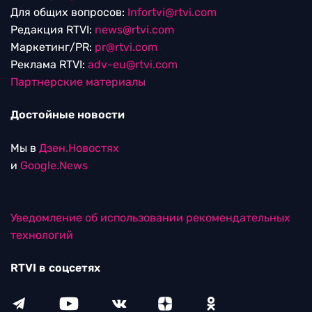
Для общих вопросов:
Infortvi@rtvi.com
Редакция RTVI:
news@rtvi.com
Маркетинг/PR:
pr@rtvi.com
Реклама RTVI:
adv-eu@rtvi.com
Партнерские материалы
Достойные новости
Мы в
Дзен.Новостях
и
Google.News
Уведомление об использовании рекомендательных
технологий
RTVI в соцсетях