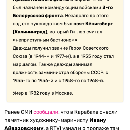
был назначен командующим войсками
3-го
Белорусской фронта
. Незадолго до этого
под его руководством был
взят Кёнигсберг
(Калининград)
, который Гитлер считал
«неприступным бастионом».
Дважды получил звание Героя Советского
Союза (в 1944-м и 1977-м), а в 1955 году стал
маршалом. Также дважды занимал
должность замминистра обороны СССР: с
1955-го по 1956-й и с 1958-го по 1968-й.
Умер в 1982 году в Москве.
Ранее СМИ
сообщали
, что в Карабахе снесли
памятник художнику-маринисту
Ивану
Айвазовскому
, а RTVI узнал и о пропаже там