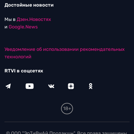
Достойные новости
Мы в
Дзен.Новостях
и
Google.News
Уведомление об использовании рекомендательных
технологий
RTVI в соцсетях
18+
© ООО "ЭрТиВиАй Продакшн". Все права защищены.