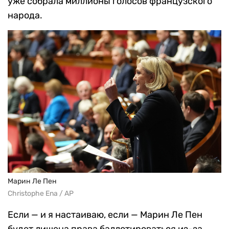
уже собрала миллионы голосов французского
народа.
Марин Ле Пен
Christophe Ena / AP
Если — и я настаиваю, если — Марин Ле Пен
будет лишена права баллотироваться из-за