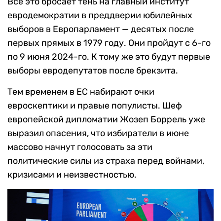
Все это бросает тень на главный институт
евродемократии в преддверии юбилейных
выборов в Европарламент — десятых после
первых прямых в 1979 году. Они пройдут с 6-го
по 9 июня 2024-го. К тому же это будут первые
выборы евродепутатов после брекзита.
Тем временем в ЕС набирают очки
евроскептики и правые популисты. Шеф
европейской дипломатии Жозеп Боррель уже
выразил опасения, что избиратели в июне
массово начнут голосовать за эти
политические силы из страха перед войнами,
кризисами и неизвестностью.