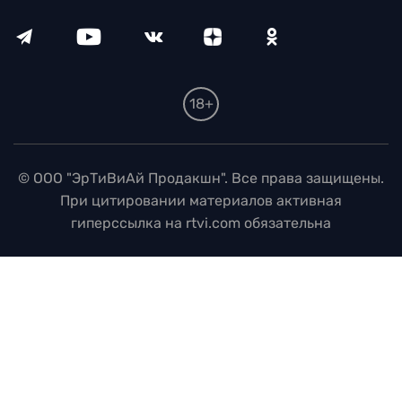
18+
© ООО "ЭрТиВиАй Продакшн". Все права защищены.
При цитировании материалов активная
гиперссылка на rtvi.com обязательна