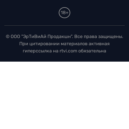
18+
© ООО "ЭрТиВиАй Продакшн". Все права защищены.
При цитировании материалов активная
гиперссылка на rtvi.com обязательна