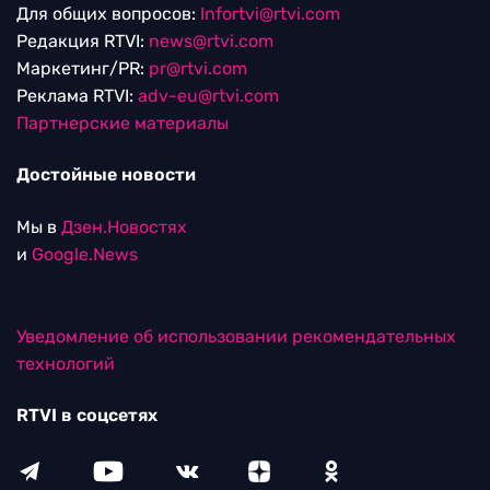
Для общих вопросов:
Infortvi@rtvi.com
Редакция RTVI:
news@rtvi.com
Маркетинг/PR:
pr@rtvi.com
Реклама RTVI:
adv-eu@rtvi.com
Партнерские материалы
Достойные новости
Мы в
Дзен.Новостях
и
Google.News
Уведомление об использовании рекомендательных
технологий
RTVI в соцсетях