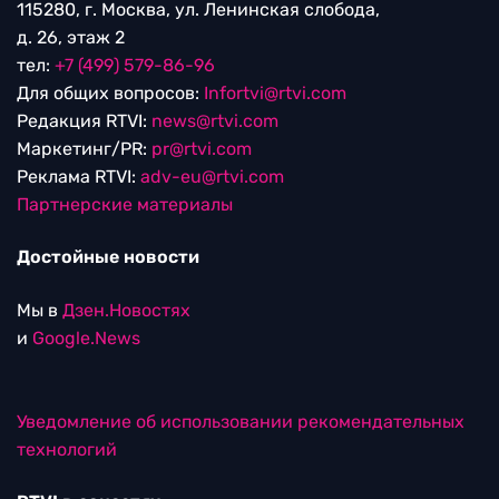
115280, г. Москва, ул. Ленинская слобода,
д. 26, этаж 2
тел:
+7 (499) 579-86-96
Для общих вопросов:
Infortvi@rtvi.com
Редакция RTVI:
news@rtvi.com
Маркетинг/PR:
pr@rtvi.com
Реклама RTVI:
adv-eu@rtvi.com
Партнерские материалы
Достойные новости
Мы в
Дзен.Новостях
и
Google.News
Уведомление об использовании рекомендательных
технологий