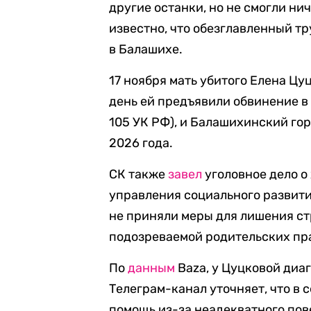
другие останки, но не смогли ни
известно, что обезглавленный т
в Балашихе.
17 ноября мать убитого Елена Цу
день ей предъявили обвинение в у
105 УК РФ), и Балашихинский го
2026 года.
СК также
завел
уголовное дело о
управления социального развити
не приняли меры для лишения с
подозреваемой родительских пр
По
данным
Baza, у Цуцковой ди
Телеграм-канал уточняет, что в 
помощь из-за неадекватного пов