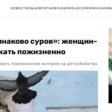
НОВОСТИ
США
ЕВРОПА
ЕВРАЗИЯ
ОБЪЯСНЯЕМ
МНЕНИЯ
В
инаково суров»: женщин-
жать пожизненно
авать пожизненное матерям за детоубийство