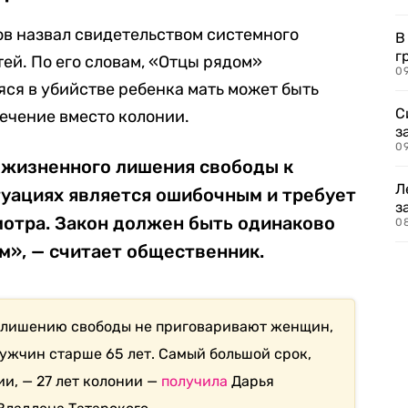
в назвал свидетельством системного
В
г
ей. По его словам, «Отцы рядом»
09
яся в убийстве ребенка мать может быть
С
ечение вместо колонии.
з
0
ожизненного лишения свободы к
Л
уациях является ошибочным и требует
з
мотра. Закон должен быть одинаково
0
м», — считает общественник.
у лишению свободы не приговаривают женщин,
мужчин старше 65 лет. Самый большой срок,
и, — 27 лет колонии —
получила
Дарья