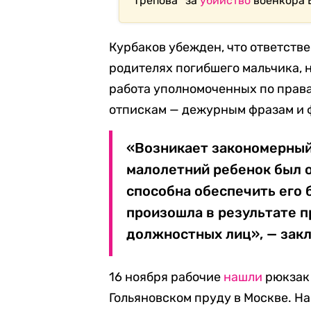
Трепова* за
убийство
военкора 
Курбаков убежден, что ответстве
родителях погибшего мальчика, н
работа уполномоченных по прав
отпискам — дежурным фразам и 
«Возникает закономерный 
малолетний ребенок был о
способна обеспечить его 
произошла в результате п
должностных лиц», — зак
16 ноября рабочие
нашли
рюкзак 
Гольяновском пруду в Москве. Н