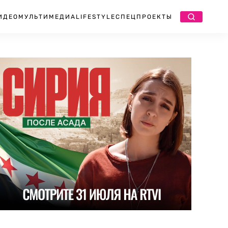
ИДЕО
МУЛЬТИМЕДИА
LIFESTYLE
СПЕЦПРОЕКТЫ