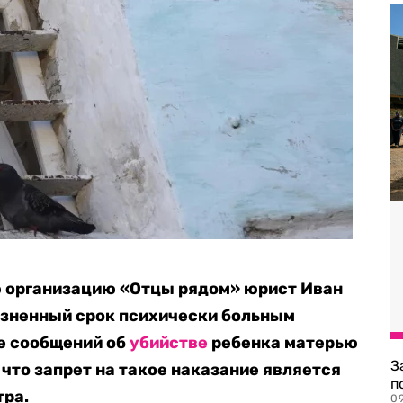
 организацию «Отцы рядом» юрист Иван
изненный срок психически больным
е сообщений об
убийстве
ребенка матерью
З
 что запрет на такое наказание является
п
тра.
0