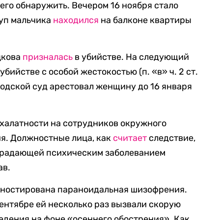
чего обнаружить. Вечером 16 ноября стало
руп мальчика
находился
на балконе квартиры
цкова
призналась
в убийстве. На следующий
бийстве с особой жестокостью (п. «в» ч. 2 ст.
родской суд арестовал женщину до 16 января
 халатности на сотрудников окружного
я. Должностные лица, как
считает
следствие,
традающей психическим заболеванием
ав.
агностирована параноидальная шизофрения.
сентябре ей несколько раз вызвали скорую
едения на фоне «осеннего обострения». Как