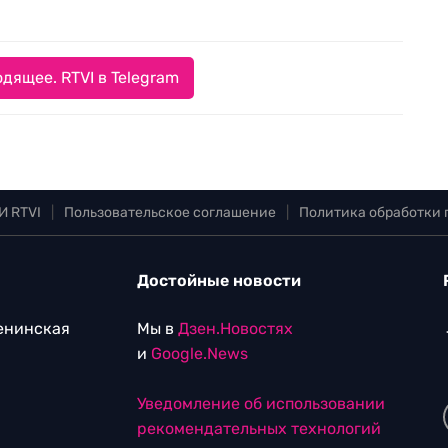
дящее. RTVI в Telegram
И RTVI
|
Пользовательское соглашение
|
Политика обработки
Достойные новости
Ленинская
Мы в
Дзен.Новостях
и
Google.News
Уведомление об использовании
рекомендательных технологий