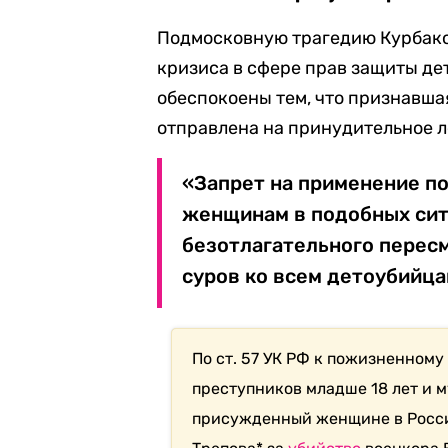
Подмосковную трагедию Курбако
кризиса в сфере прав защиты дет
обеспокоены тем, что признавша
отправлена на принудительное л
«Запрет на применение п
женщинам в подобных сит
безотлагательного перес
суров ко всем детоубийца
По ст. 57 УК РФ к пожизненном
преступников младше 18 лет и 
присужденный женщине в Росси