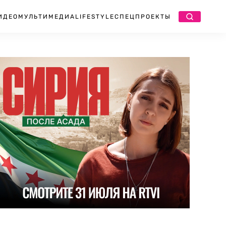
ИДЕО
МУЛЬТИМЕДИА
LIFESTYLE
СПЕЦПРОЕКТЫ