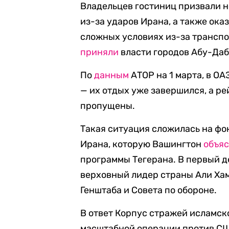
Владельцев гостиниц призвали н
из-за ударов Ирана, а также ока
сложных условиях из-за трансп
приняли
власти городов Абу-Даб
По
данным
АТОР на 1 марта, в ОА
— их отдых уже завершился, а р
пропущены.
Такая ситуация сложилась на ф
Ирана, которую Вашингтон
объя
программы Тегерана. В первый д
верховный лидер страны Али Ха
Генштаба и Совета по обороне.
В ответ Корпус стражей исламск
масштабной операции против СШ