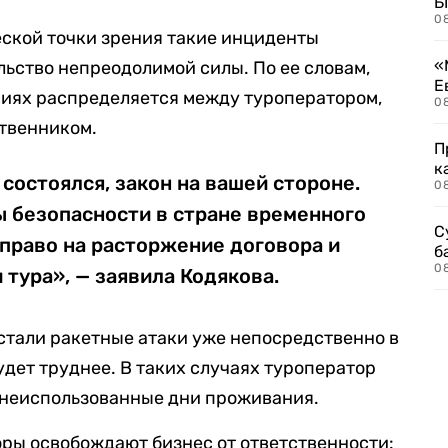
Б
0
еской точки зрения такие инциденты
«
ьство непреодолимой силы. По ее словам,
Е
виях распределяется между туроператором,
0
твенником.
П
к
состоялся, закон на вашей стороне.
0
ы безопасности в стране временного
С
право на расторжение договора и
б
0
 тура», — заявила Кодякова.
астали ракетные атаки уже непосредственно в
удет труднее. В таких случаях туроператор
а неиспользованные дни проживания.
ры освобождают бизнес от ответственности: