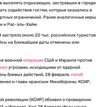
е выселять отдыхающих, застрявших в городе
зать содействие гостям, которые оказались в
ортных ограничений. Ранее аналогичные меры
и и Рас-эль-Хайм.
Э застряло около 20 тыс. российских туристов
ейсы на ближайшие даты отменены или
оне военной
операции
США и Израиля против
снял
угрозами, исходящими от ядерной
ень боевых действий, 28 февраля,
погиб
менеи и главы иранских Минобороны, КСИР,
ой революции (КСИР) объявил о проведении
А и Израиля. Уже 28 февраля Иран начал