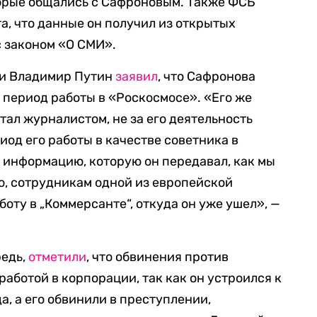
торые общались с Сафроновым. Также ФСБ
, что данные он получил из открытых
с законом «О СМИ».
ии Владимир Путин
заявил
, что Сафронова
 период работы в «Роскосмосе». «Его же
отал журналистом, не за его деятельность
иод его работы в качестве советника в
ту информацию, которую он передавал, как мы
ю, сотрудникам одной из европейской
аботу в „Коммерсанте“, откуда он уже ушел», —
редь,
отметили
, что обвинения против
работой в корпорации, так как он устроился к
да, а его обвинили в преступлении,