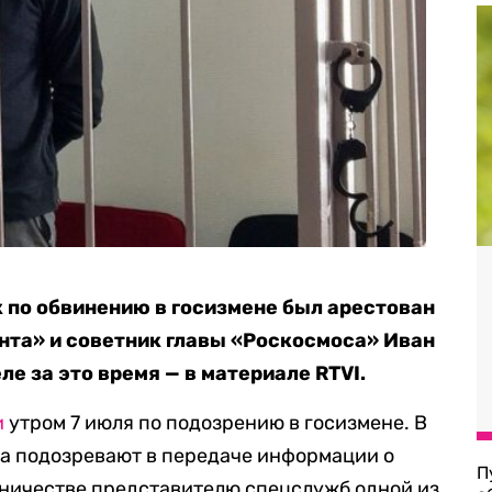
ак по обвинению в госизмене был арестован
та» и советник главы «Роскосмоса» Иван
ле за это время — в материале RTVI.
и
утром 7 июля по подозрению в госизмене. В
та подозревают в передаче информации о
П
ничестве представителю спецслужб одной из