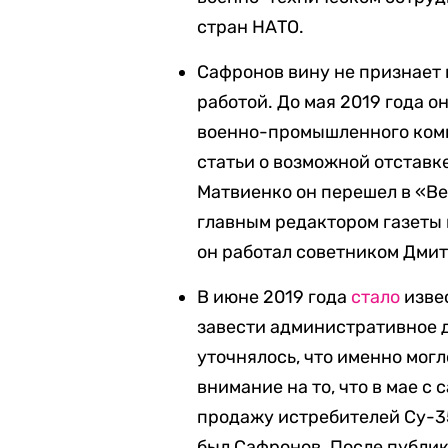
стран НАТО.
Сафронов вину не признает
работой. До мая 2019 года о
военно-промышленного комп
статьи о возможной отстав
Матвиенко он перешел в «Ве
главным редактором газеты 
он работал советником Дмит
В июне 2019 года
стало
изве
завести административное д
уточнялось, что именно мог
внимание на то, что в мае с
продажу истребителей Су-35
был Сафронов. После публи