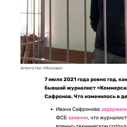
Агентство «Москва»
7 июля 2021 года ровно год, к
бывший журналист «Коммерсан
Сафронов. Что изменилось в де
Ивана Сафронова
задержал
ФСБ
заявили
, что журналис
военно-техническом сотруд