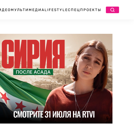
ИДЕО
МУЛЬТИМЕДИА
LIFESTYLE
СПЕЦПРОЕКТЫ