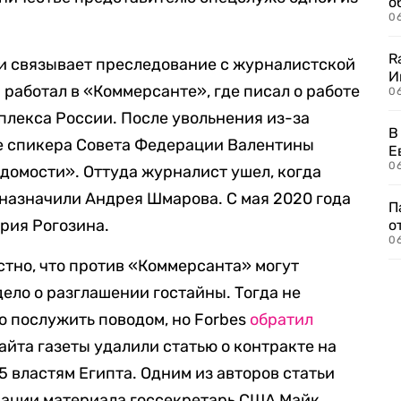
о
06
R
 и связывает преследование с журналистской
И
н работал в «Коммерсанте», где писал о работе
0
лекса России. После увольнения из-за
В
ке спикера Совета Федерации Валентины
Е
06
домости». Оттуда журналист ушел, когда
назначили Андрея Шмарова. С мая 2020 года
П
рия Рогозина.
о
06
стно, что против «Коммерсанта» могут
ело о разглашении гостайны. Тогда не
ло послужить поводом, но Forbes
обратил
 сайта газеты удалили статью о контракте на
 властям Египта. Одним из авторов статьи
кации материала госсекретарь США Майк