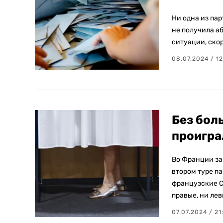
Ни одна из па
не получила а
ситуации, ско
08.07.2024 / 12
Без бол
проигра
Во Франции за
втором туре п
французские С
правые, ни ле
07.07.2024 / 21