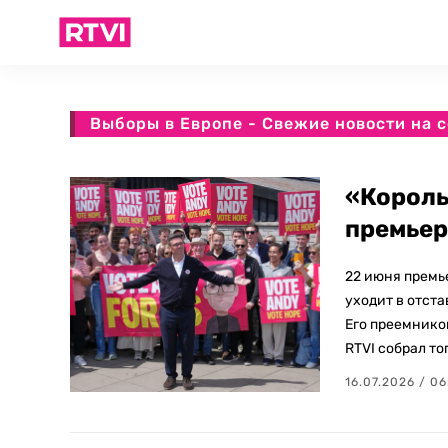
Выборы в Европе - Свежие новости на 
«Король
премьер
22 июня премь
уходит в отста
Его преемнико
RTVI собрал то
16.07.2026 / 06