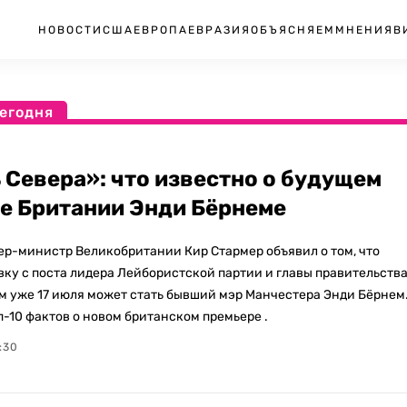
НОВОСТИ
США
ЕВРОПА
ЕВРАЗИЯ
ОБЪЯСНЯЕМ
МНЕНИЯ
В
сегодня
 Севера»: что известно о будущем
е Британии Энди Бёрнеме
ер-министр Великобритании Кир Стармер объявил о том, что
вку с поста лидера Лейбористской партии и главы правительства
м уже 17 июля может стать бывший мэр Манчестера Энди Бёрнем
п-10 фактов о новом британском премьере .
:30