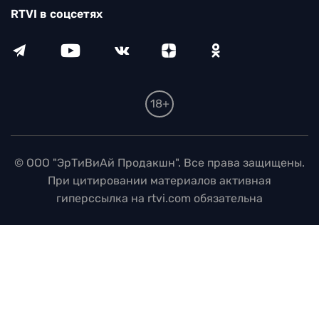
RTVI в соцсетях
18+
© ООО "ЭрТиВиАй Продакшн". Все права защищены.
При цитировании материалов активная
гиперссылка на rtvi.com обязательна