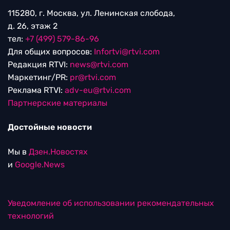
115280, г. Москва, ул. Ленинская слобода,
д. 26, этаж 2
тел:
+7 (499) 579-86-96
Для общих вопросов:
Infortvi@rtvi.com
Редакция RTVI:
news@rtvi.com
Маркетинг/PR:
pr@rtvi.com
Реклама RTVI:
adv-eu@rtvi.com
Партнерские материалы
Достойные новости
Мы в
Дзен.Новостях
и
Google.News
Уведомление об использовании рекомендательных
технологий