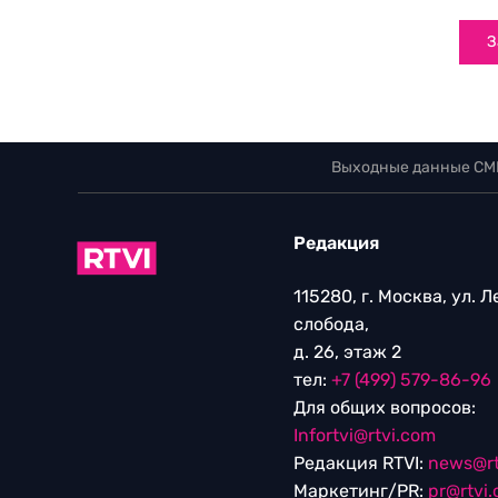
З
Выходные данные СМ
Редакция
115280, г. Москва, ул. 
слобода,
д. 26, этаж 2
тел:
+7 (499) 579-86-96
Для общих вопросов:
Infortvi@rtvi.com
Редакция RTVI:
news@rt
Маркетинг/PR:
pr@rtvi