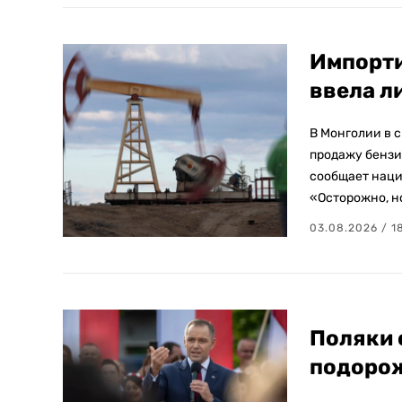
Импорти
ввела л
В Монголии в 
продажу бензин
сообщает наци
«Осторожно, но
03.08.2026 / 1
Поляки 
подорож