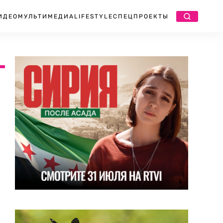
ИДЕО
МУЛЬТИМЕДИА
LIFESTYLE
СПЕЦПРОЕКТЫ