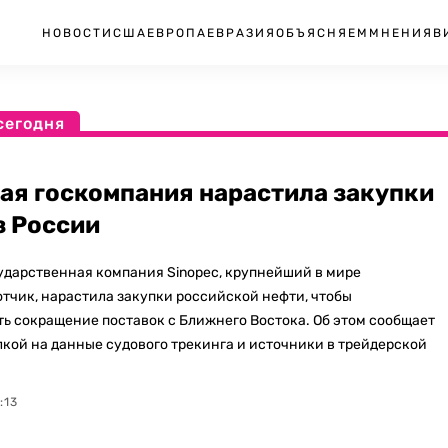
НОВОСТИ
США
ЕВРОПА
ЕВРАЗИЯ
ОБЪЯСНЯЕМ
МНЕНИЯ
В
сегодня
ая госкомпания нарастила закупки
з России
ударственная компания Sinopec, крупнейший в мире
тчик, нарастила закупки российской нефти, чтобы
ь сокращение поставок с Ближнего Востока. Об этом сообщает
ылкой на данные судового трекинга и источники в трейдерской
:13