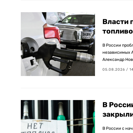
Власти 
топливо
В России пробл
независимых А
Александр Нов
05.08.2026 / 1
В Росси
закрыли
В России с на