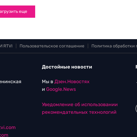
агрузить еще
И RTVI
|
Пользовательское соглашение
|
Политика обработки
Достойные новости
Ленинская
Мы в
Дзен.Новостях
и
Google.News
Уведомление об использовании
рекомендательных технологий
vi.com
.com