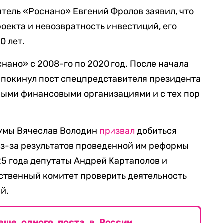
итель «Роснано» Евгений Фролов заявил, что
оекта и невозвратность инвестиций, его
0 лет.
нано» с 2008-го по 2020 год. После начала
 покинул пост спецпредставителя президента
ными финансовыми организациями и с тех пор
думы Вячеслав Володин
призвал
добиться
из-за результатов проведенной им реформы
25 года депутаты Андрей Картаполов и
твенный комитет проверить деятельность
й.
еще одного поста в России