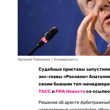
Евгений Павленко / Коммерсантъ
Судебные приставы запустили
экс-главы «Роснано» Анатолия
своим бывшим топ-менеджерам 
ТАСС
и
РИА Новости
со ссылко
Решение об аресте Арбитражны
удовлетворив ходатайство «Росн