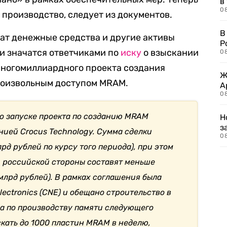
в
08
 производство, следует из документов.
В
ат денежные средства и другие активы
Р
ни значатся ответчиками по
иску
о взыскании
08
многомиллиардного проекта создания
Ж
роизвольным доступом MRAM.
А
0
о запуске проекта по созданию MRAM
Н
з
нией Crocus Technology. Сумма сделки
08
рд рублей по курсу того периода), при этом
и российской стороны составят меньше
 млрд рублей). В рамках соглашения была
lectronics (CNE) и обещано строительство в
да по производству памяти следующего
кать до 1000 пластин MRAM в неделю,