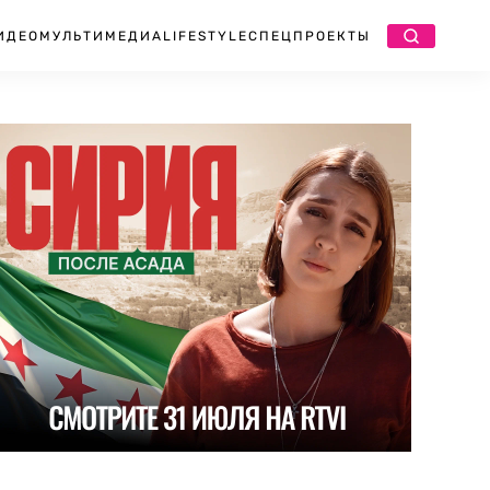
ИДЕО
МУЛЬТИМЕДИА
LIFESTYLE
СПЕЦПРОЕКТЫ