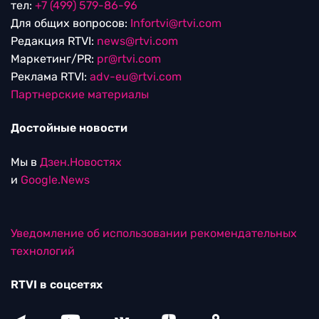
тел:
+7 (499) 579-86-96
Для общих вопросов:
Infortvi@rtvi.com
Редакция RTVI:
news@rtvi.com
Маркетинг/PR:
pr@rtvi.com
Реклама RTVI:
adv-eu@rtvi.com
Партнерские материалы
Достойные новости
Мы в
Дзен.Новостях
и
Google.News
Уведомление об использовании рекомендательных
технологий
RTVI в соцсетях