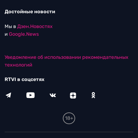
Достойные новости
Мы в
Дзен.Новостях
и
Google.News
Уведомление об использовании рекомендательных
технологий
RTVI в соцсетях
18+