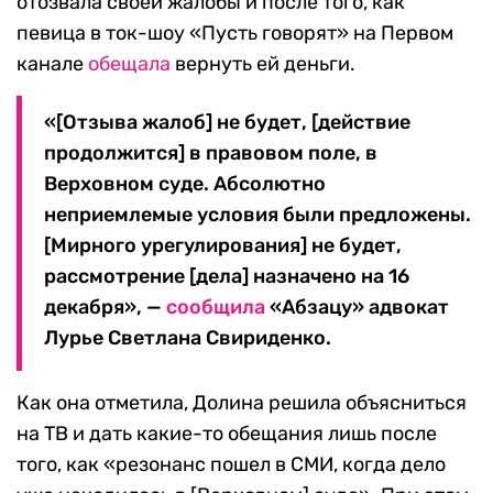
отозвала своей жалобы и после того, как
певица в ток-шоу «Пусть говорят» на Первом
канале
обещала
вернуть ей деньги.
«[Отзыва жалоб] не будет, [действие
продолжится] в правовом поле, в
Верховном суде. Абсолютно
неприемлемые условия были предложены.
[Мирного урегулирования] не будет,
рассмотрение [дела] назначено на 16
декабря», —
сообщила
«Абзацу» адвокат
Лурье Светлана Свириденко.
Как она отметила, Долина решила объясниться
на ТВ и дать какие-то обещания лишь после
того, как «резонанс пошел в СМИ, когда дело