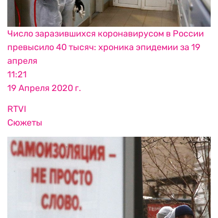
Число заразившихся коронавирусом в России
превысило 40 тысяч: хроника эпидемии за 19
апреля
11:21
19 Апреля 2020 г.
RTVI
Сюжеты