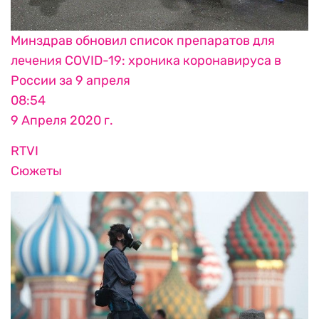
Минздрав обновил список препаратов для
лечения COVID-19: хроника коронавируса в
России за 9 апреля
08:54
9 Апреля 2020 г.
RTVI
Сюжеты