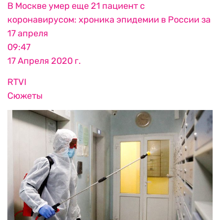
В Москве умер еще 21 пациент с
коронавирусом: хроника эпидемии в России за
17 апреля
09:47
17 Апреля 2020 г.
RTVI
Сюжеты