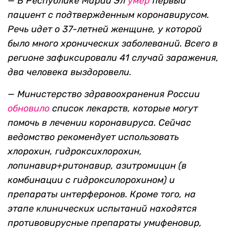
— В Республике Марий Эл
умер
первый
пациент с подтвержденным коронавирусом.
Речь идет о 37-летней женщине, у которой
было много хронических заболеваний. Всего
в
регионе зафиксировали
41 случай
заражения,
два человека выздоровели.
—
Министерство здравоохранения России
обновило
список лекарств, которые могут
помочь в лечении коронавируса. Сейчас
ведомство рекомендует использовать
хлорохин, гидроксихлорохин,
лопинавир+ритонавир, азитромицин (в
комбинации с гидроксилорохином) и
препараты интерферонов. Кроме того, на
этапе клинических испытаний находятся
противовирусные препараты умифеновир,