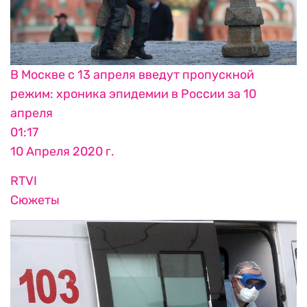
В Москве с 13 апреля введут пропускной
режим: хроника эпидемии в России за 10
апреля
01:17
10 Апреля 2020 г.
RTVI
Сюжеты