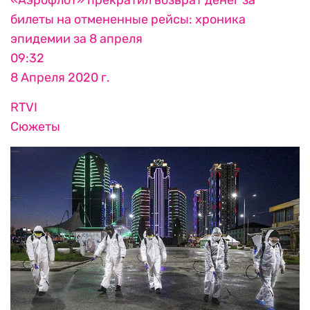
билеты на отмененные рейсы: хроника
эпидемии за 8 апреля
09:32
8 Апреля 2020 г.
RTVI
Сюжеты