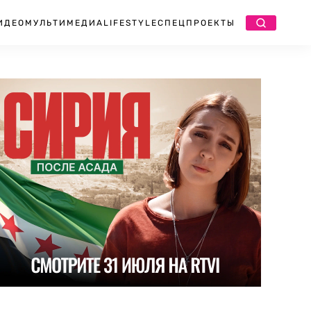
ИДЕО
МУЛЬТИМЕДИА
LIFESTYLE
СПЕЦПРОЕКТЫ