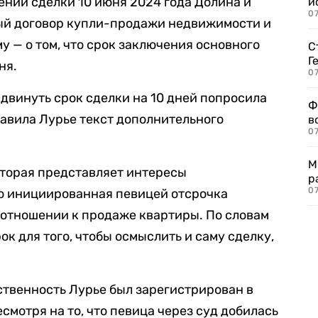
лении сделки 10 июня 2024 года Долина и
и
0
ый договор купли-продажи недвижимости и
у — о том, что срок заключения основного
С
Г
ня.
07
сдвинуть срок сделки на 10 дней попросила
Ф
равила Лурье текст дополнительного
в
07
М
оторая представляет интересы
р
07
то инициированная певицей отсрочка
 отношении к продаже квартиры. По словам
ок для того, чтобы осмыслить и саму сделку,
ственность Лурье был зарегистрирован в
смотря на то, что певица через суд добилась