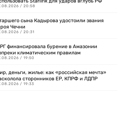
спользовать Starlink для ударов вглубь РФ
7.08.2026 / 20:58
таршего сына Кадырова удостоили звания
ероя Чечни
.08.2026 / 20:31
РГ финансировала бурение в Амазонии
опреки климатическим правилам
.08.2026 / 19:50
ир, деньги, жилье: как «российская мечта»
асколола сторонников ЕР, КПРФ и ЛДПР
.08.2026 / 19:33