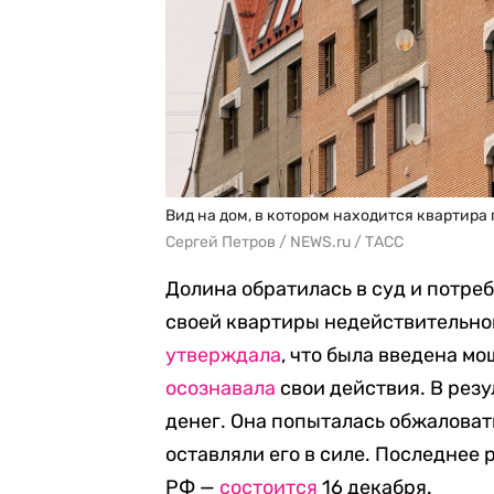
Вид на дом, в котором находится квартира
Сергей Петров / NEWS.ru / ТАСС
Долина обратилась в суд и потре
своей квартиры недействительно
утверждала
, что была введена м
осознавала
свои действия. В резу
денег. Она попыталась обжаловать
оставляли его в силе. Последнее
РФ —
состоится
16 декабря.